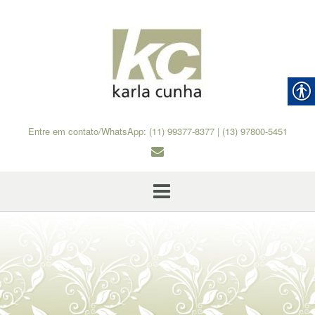
Skip
to
content
Entre em contato/WhatsApp: (11) 99377-8377 | (13) 97800-5451